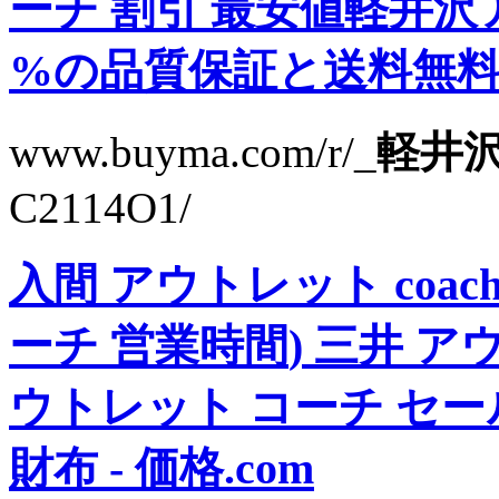
ーチ 割引
最安値軽井沢ア
%の品質保証と送料無料 .
www.buyma.com/r/_
軽井沢
C2114O1/
入間 アウトレット coac
ーチ 営業時間
)
三井 アウ
ウトレット コーチ セー
財布
- 価格.com