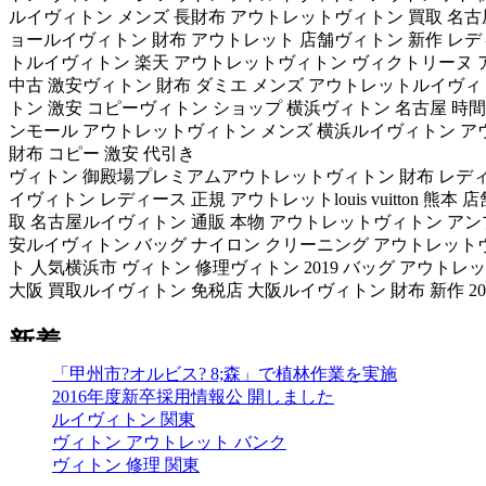
ルイヴィトン メンズ 長財布 アウトレットヴィトン 買取 名古
ョールイヴィトン 財布 アウトレット 店舗ヴィトン 新作 レデ
トルイヴィトン 楽天 アウトレットヴィトン ヴィクトリーヌ 
中古 激安ヴィトン 財布 ダミエ メンズ アウトレットルイヴィ
トン 激安 コピーヴィトン ショップ 横浜ヴィトン 名古屋 時間
ンモール アウトレットヴィトン メンズ 横浜ルイヴィトン アウ
財布 コピー 激安 代引き
ヴィトン 御殿場プレミアムアウトレットヴィトン 財布 レデ
イヴィトン レディース 正規 アウトレットlouis vuitto
取 名古屋ルイヴィトン 通販 本物 アウトレットヴィトン ア
安ルイヴィトン バッグ ナイロン クリーニング アウトレット
ト 人気横浜市 ヴィトン 修理ヴィトン 2019 バッグ アウ
大阪 買取ルイヴィトン 免税店 大阪ルイヴィトン 財布 新作 20
「甲州市?オルビス? 8;森」で植林作業を実施
2016年度新卒採用情報公 開しました
ルイヴィトン 関東
ヴィトン アウトレット バンク
ヴィトン 修理 関東