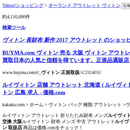
Yahoo!ショッピング
>
オーランド アウトレット ヴィトン
約
4,110,000
件
検索ツール
ヴィトン 長財布 新作 2017 アウトレット
のショッピ
BUYMA.com
ヴィトン 売る 大阪
ヴィトン アウトレ
買取日本の人気と信頼を得ています。正規品通販店 .
www.buyma.com/r/_
ヴィトン 正規取扱
/-C2114O1/
ルイヴィトン 店舗 アウトレット 北海道
(
ルイヴィト
トン 広島 求人
- 価格.com
kakaku.com > ホーム > ヴィトン バッグ 種類 アウトレット 
ルイヴィトン アウトレット 折りたたみ財布 メンズ
ルイヴィト
交換 大阪
ルイヴィトン 財布 メンズ 中古 アウトレット
ルイヴィ
ン 取扱店
商品は価格.comをチェック！