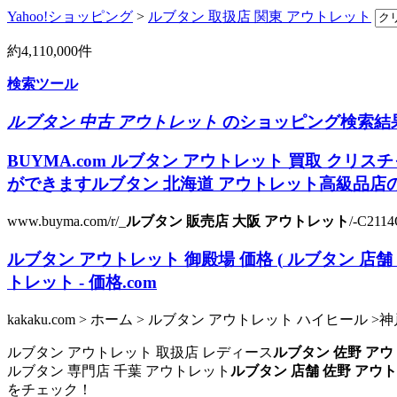
Yahoo!ショッピング
>
ルブタン 取扱店 関東 アウトレット
約
4,110,000
件
検索ツール
ルブタン 中古 アウトレット
のショッピング検索結果（
BUYMA.com
ルブタン アウトレット 買取
クリスチ
ができますルブタン 北海道 アウトレット高級品店の
www.buyma.com/r/_
ルブタン 販売店 大阪 アウトレット
/-C2114
ルブタン アウトレット 御殿場 価格
(
ルブタン 店舗
トレット
- 価格.com
kakaku.com > ホーム > ルブタン アウトレット ハイヒー
ルブタン アウトレット 取扱店 レディース
ルブタン 佐野 ア
ルブタン 専門店 千葉 アウトレット
ルブタン 店舗 佐野 アウ
をチェック！